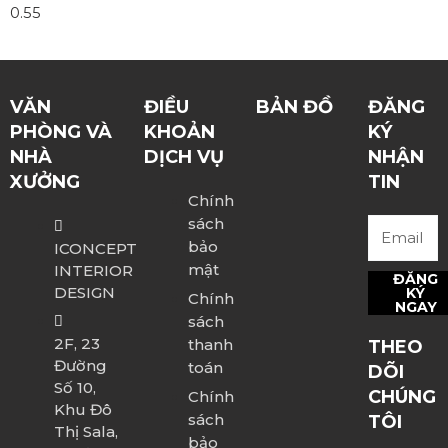
VĂN
ĐIỀU
BẢN ĐỒ
ĐĂNG
PHÒNG VÀ
KHOẢN
KÝ
NHÀ
DỊCH VỤ
NHẬN
XƯỞNG
TIN
Chính
sách
bảo
ICONCEPT
mật
INTERIOR
ĐĂNG
DESIGN
KÝ
Chính
NGAY
sách
2F, 23
thanh
THEO
Đường
toán
DÕI
Số 10,
CHÚNG
Chính
Khu Đô
sách
TÔI
Thị Sala,
bảo