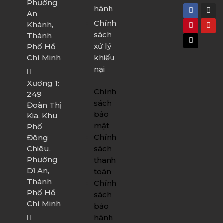
Phường
hành
An
Chính
Khánh,
sách
Thành
xử lý
Phố Hồ
Chí Minh
khiếu
nại
Xưởng 1:
Chính
249
sách
Đoàn Thị
bảo
Kia, Khu
mật
Phố
Chính
Đông
sách
Chiêu,
Phường
thanh
Dĩ An,
toán
Thành
Chính
Phố Hồ
sách
Chí Minh
bảo
hành