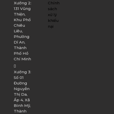
Chính
Xưởng 2:
131 Vũng
sách
Thiện,
xử lý
Khu Phố
khiếu
Chiêu
nại
Liêu,
Phường
Dĩ An,
Thành
Phố Hồ
Chí Minh
Xưởng 3:
Số 01
Đường
Nguyễn
Thị Da,
Ấp 4, Xã
Bình Mỹ,
Thành