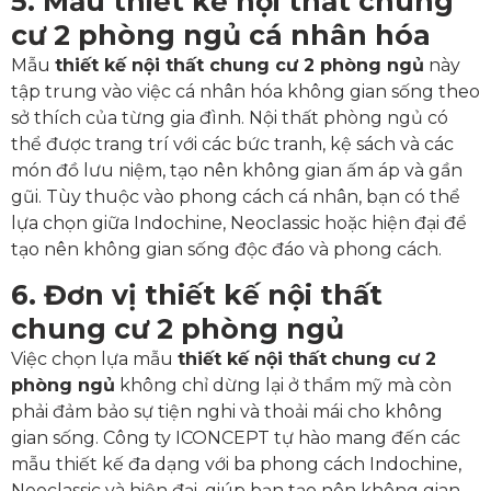
5. Mẫu thiết kế nội thất chung
cư 2 phòng ngủ cá nhân hóa
Mẫu
thiết kế nội thất chung cư 2 phòng ngủ
này
tập trung vào việc cá nhân hóa không gian sống theo
sở thích của từng gia đình. Nội thất phòng ngủ có
thể được trang trí với các bức tranh, kệ sách và các
món đồ lưu niệm, tạo nên không gian ấm áp và gần
gũi. Tùy thuộc vào phong cách cá nhân, bạn có thể
lựa chọn giữa Indochine, Neoclassic hoặc hiện đại để
tạo nên không gian sống độc đáo và phong cách.
6. Đơn vị thiết kế nội thất
chung cư 2 phòng ngủ
Việc chọn lựa mẫu
thiết kế nội thất
chung cư 2
phòng ngủ
không chỉ dừng lại ở thẩm mỹ mà còn
phải đảm bảo sự tiện nghi và thoải mái cho không
gian sống. Công ty ICONCEPT tự hào mang đến các
mẫu thiết kế đa dạng với ba phong cách Indochine,
Neoclassic và hiện đại, giúp bạn tạo nên không gian