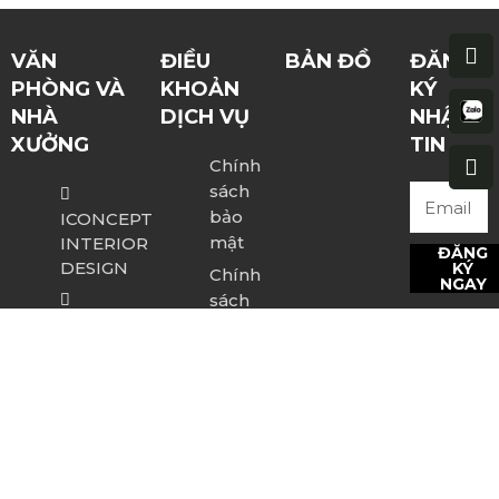
VĂN
ĐIỀU
BẢN ĐỒ
ĐĂNG
PHÒNG VÀ
KHOẢN
KÝ
NHÀ
DỊCH VỤ
NHẬN
XƯỞNG
TIN
Chính
sách
bảo
ICONCEPT
mật
INTERIOR
ĐĂNG
DESIGN
KÝ
Chính
NGAY
sách
2F, 23
thanh
THEO
Đường
toán
DÕI
Số 10,
CHÚNG
Chính
Khu Đô
sách
TÔI
Thị Sala,
bảo
Phường
hành
An
Chính
Khánh,