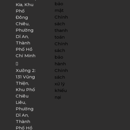
bảo
Kia, Khu
mật
Phố
Chính
Đông
sách
Chiêu,
Phường
thanh
Dĩ An,
toán
Thành
Chính
Phố Hồ
sách
Chí Minh
bảo
hành
Chính
Xưởng 2:
131 Vũng
sách
Thiện,
xử lý
Khu Phố
khiếu
Chiêu
nại
Liêu,
Phường
Dĩ An,
Thành
Phố Hồ