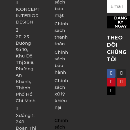
sách
bảo
ICONCEPT
mật
INTERIOR
ĐĂNG
DESIGN
KÝ
Chính
NGAY
sách
2F, 23
thanh
THEO
Đường
toán
DÕI
Số 10,
CHÚNG
Chính
Khu Đô
sách
TÔI
Thị Sala,
bảo
Phường
hành
An
Chính
Khánh,
sách
Thành
xử lý
Phố Hồ
Chí Minh
khiếu
nại
Xưởng 1:
Chính
249
sách
Đoàn Thị