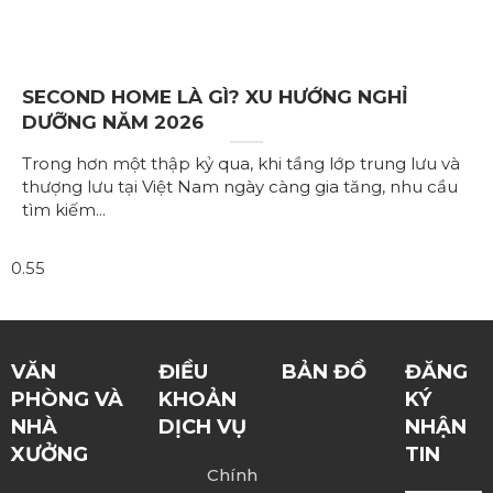
SECOND HOME LÀ GÌ? XU HƯỚNG NGHỈ
DƯỠNG NĂM 2026
Trong hơn một thập kỷ qua, khi tầng lớp trung lưu và
thượng lưu tại Việt Nam ngày càng gia tăng, nhu cầu
tìm kiếm
VĂN
ĐIỀU
BẢN ĐỒ
ĐĂNG
PHÒNG VÀ
KHOẢN
KÝ
NHÀ
DỊCH VỤ
NHẬN
XƯỞNG
TIN
Chính