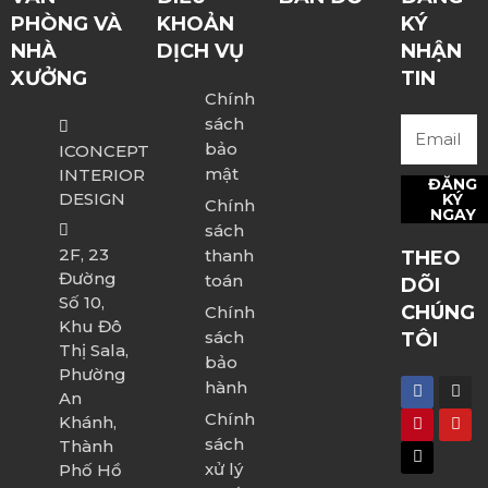
PHÒNG VÀ
KHOẢN
KÝ
NHÀ
DỊCH VỤ
NHẬN
XƯỞNG
TIN
Chính
sách
bảo
ICONCEPT
mật
INTERIOR
ĐĂNG
DESIGN
KÝ
Chính
NGAY
sách
2F, 23
thanh
THEO
Đường
toán
DÕI
Số 10,
CHÚNG
Chính
Khu Đô
sách
TÔI
Thị Sala,
bảo
Phường
hành
An
Chính
Khánh,
sách
Thành
xử lý
Phố Hồ