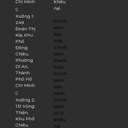
Chí Minh
khiếu
nại
Xưởng 1:
Chính
249
sách
Đoàn Thị
bảo
Kia, Khu
mật
Phố
Chính
Đông
sách
Chiêu,
Phường
thanh
Dĩ An,
toán
Thành
Chính
Phố Hồ
sách
Chí Minh
bảo
hành
Chính
Xưởng 2:
131 Vũng
sách
Thiện,
xử lý
Khu Phố
khiếu
Chiêu
nại