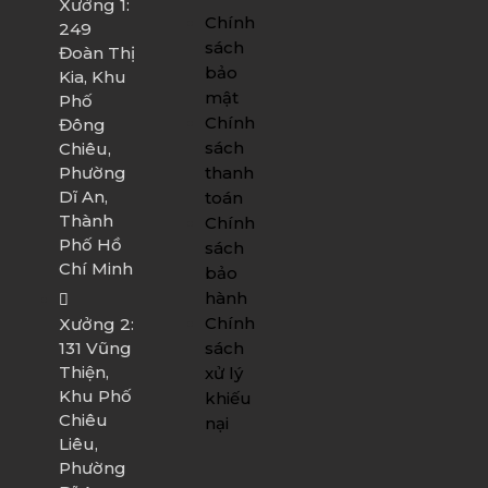
Xưởng 1:
Chính
249
sách
Đoàn Thị
bảo
Kia, Khu
mật
Phố
Chính
Đông
sách
Chiêu,
Phường
thanh
Dĩ An,
toán
Thành
Chính
Phố Hồ
sách
Chí Minh
bảo
hành
Chính
Xưởng 2:
131 Vũng
sách
Thiện,
xử lý
Khu Phố
khiếu
Chiêu
nại
Liêu,
Phường