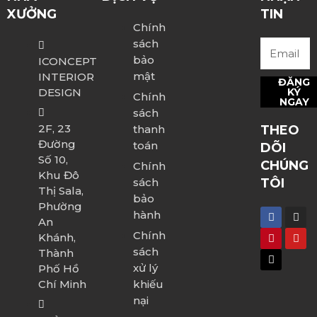
XƯỞNG
TIN
Chính
sách
bảo
ICONCEPT
mật
INTERIOR
ĐĂNG
DESIGN
KÝ
Chính
NGAY
sách
2F, 23
thanh
THEO
Đường
toán
DÕI
Số 10,
CHÚNG
Chính
Khu Đô
sách
TÔI
Thị Sala,
bảo
Phường
hành
An
Chính
Khánh,
sách
Thành
xử lý
Phố Hồ
Chí Minh
khiếu
nại