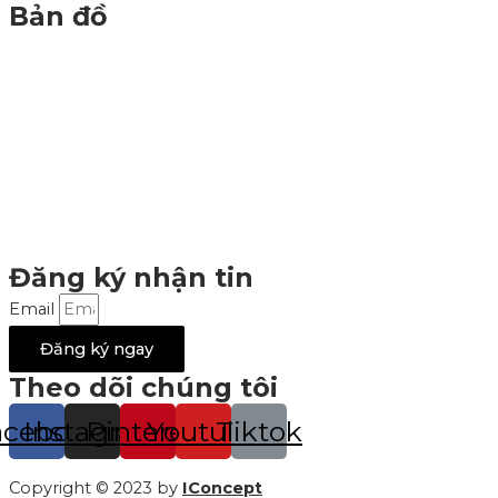
Bản đồ
Đăng ký nhận tin
Email
Đăng ký ngay
Theo dõi chúng tôi
acebook
Instagram
Pinterest
Youtube
Tiktok
Copyright © 2023 by
IConcept