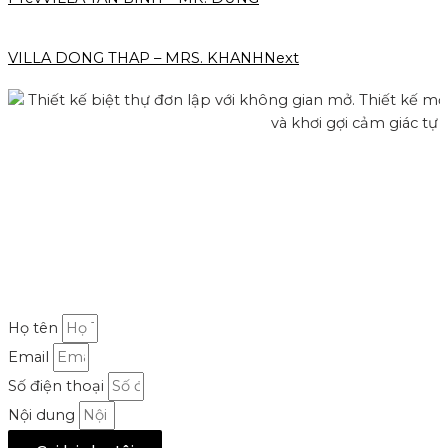
VILLA DONG THAP – MRS. KHANH
Next
Họ tên
Email
Số điện thoại
Nội dung