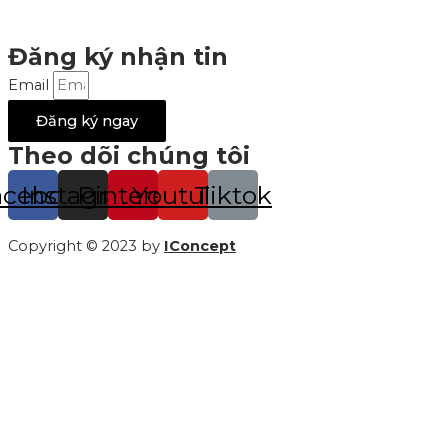
Đăng ký nhận tin
Email
Đăng ký ngay
Theo dõi chúng tôi
acebook
Instagram
Pinterest
Youtube
Tiktok
Copyright © 2023 by
IConcept